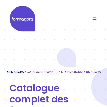
Aller
au
contenu
Formagora
Organisme de formation professionnelle | Portage
FORMAGORA
CATALOGUE COMPLET DES FORMATIONS FORMAGORA
>
Catalogue
complet des