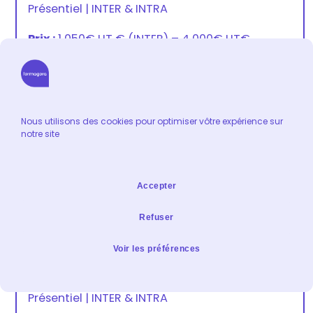
Présentiel
|
INTER & INTRA
Prix :
1 050€ HT
€
(INTER) –
4 000€ HT
€
(INTRA)
Nous utilisons des cookies pour optimiser vôtre expérience sur
Formation de formateurs
notre site
Animer une session
Accepter
Refuser
Les outils digitaux pour animer une
formation
Voir les préférences
Durée :
14 heures
|
Format :
Formation en
Présentiel
|
INTER & INTRA