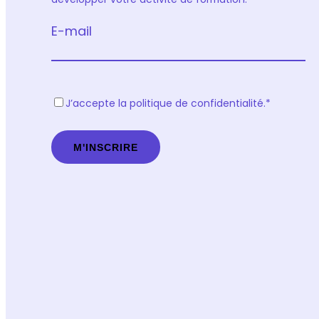
E-mail
R
J’accepte la politique de confidentialité.
*
G
P
D
*