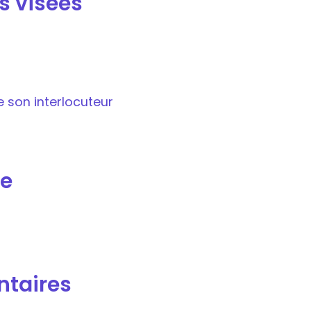
s visées
 son interlocuteur
e
ntaires