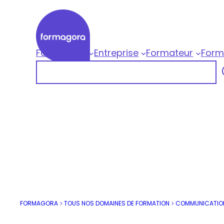
Aller
au
contenu
Formagora
Entreprise
Formateur
Form
Formagora
Rechercher
Organisme de formation professionnelle |
FORMAGORA
TOUS NOS DOMAINES DE FORMATION
COMMUNICATIO
>
>