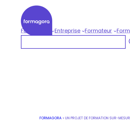
Aller
au
contenu
Formagora
Entreprise
Formateur
Form
Formagora
Rechercher
Organisme de formation professionnelle |
FORMAGORA
>