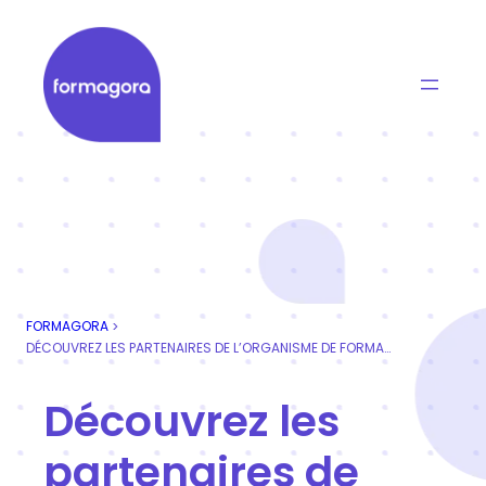
Aller
au
contenu
Formagora
Organisme de formation professionnelle | Portage
FORMAGORA
>
DÉCOUVREZ LES PARTENAIRES DE L’ORGANISME DE FORMATION PROFESSIONNELLE FORMAGORA
Découvrez les
partenaires de