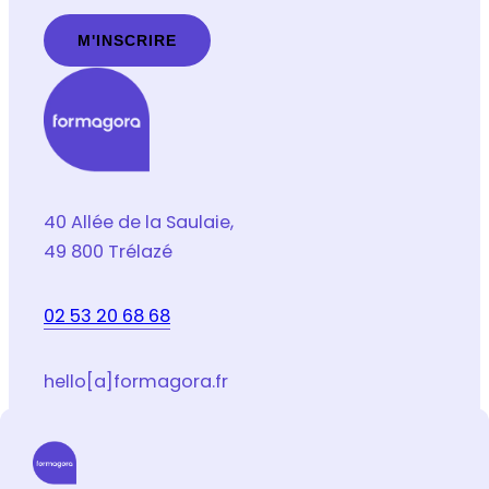
G
P
D
*
40 Allée de la Saulaie,
49 800 Trélazé
02 53 20 68 68
hello[a]formagora.fr
Suivez-nous sur les réseaux sociaux