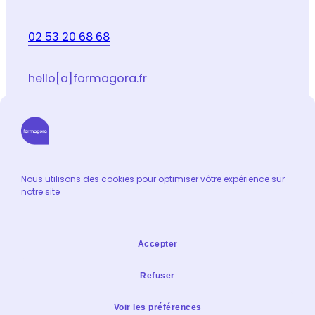
02 53 20 68 68
hello[a]formagora.fr
Suivez-nous sur les réseaux sociaux
LinkedIn
Facebook
Youtube
Instagram
Email
Nous utilisons des cookies pour optimiser vôtre expérience sur
notre site
Informations
Catalogue de formation
Accepter
Contact
Extranet formateur
Refuser
Mentions légales & Condidentialité
Voir les préférences