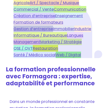
Agricole
Art / Spectacle / Musique
Commercial / Vente
Communication
Création d’entreprise
Enseignement
Formation de formateurs
Gestion d’entreprise
Immobilier
Industrie
Informatique / Bureautique
Langues
Management
Marketing / Stratégie
QSE / QVT
Restauration
Santé / Médico social
Web / Digital
La formation professionnelle
avec Formagora : expertise,
adaptabilité et performance
Dans un monde professionnel en constante