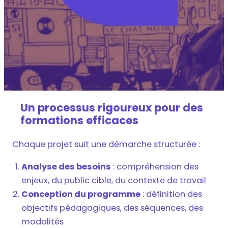
Un processus rigoureux pour des
formations efficaces
Chaque projet suit une démarche structurée :
Analyse des besoins
: compréhension des
enjeux, du public cible, du contexte de travail
Conception du programme
: définition des
objectifs pédagogiques, des séquences, des
modalités