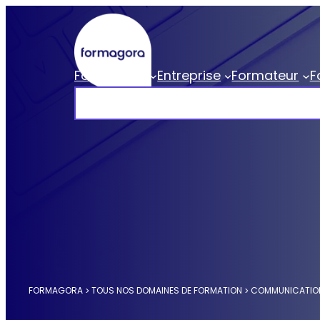
Aller
au
contenu
Formagora
Entreprise
Formateur
F
Formagora
Rechercher
Organisme de formation professionnell
FORMAGORA
TOUS NOS DOMAINES DE FORMATION
COMMUNICATIO
>
>