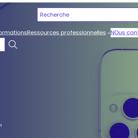
Recherche
ormations
Ressources professionnelles
NOus con
e | Portage Qualiopi
N