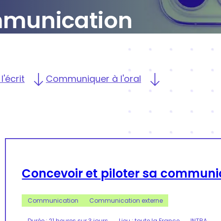
munication
'écrit
Communiquer à l'oral
Concevoir et piloter sa communi
Communication
Communication externe
Durée : 21 heures sur 3 jours
Lieu : toute la France
INTRA