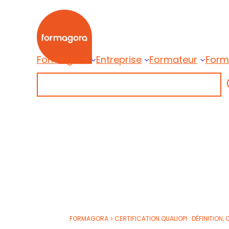
Aller
au
contenu
Formagora
Entreprise
Formateur
Form
Formagora
Rechercher
Organisme de formation professionnelle |
FORMAGORA
>