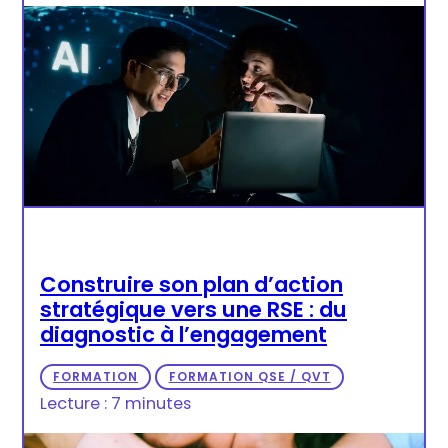
Construire son plan d’action
stratégique vers une RSE : du
diagnostic à l’engagement
FORMATION
FORMATION QSE / QVT
Lecture : 7 minutes