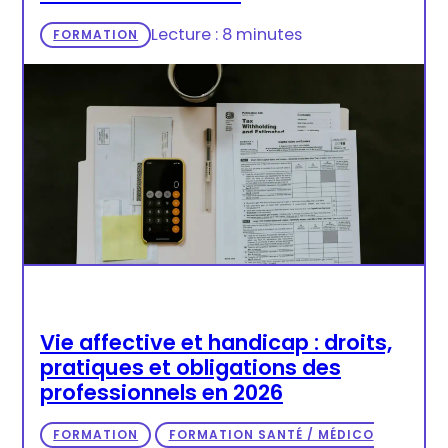
Lecture : 8 minutes
FORMATION
Vie affective et handicap : droits,
pratiques et obligations des
professionnels en 2026
FORMATION
FORMATION SANTÉ / MÉDICO