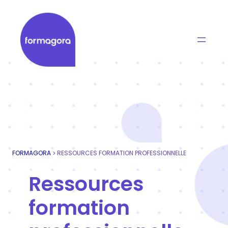
Aller
au
contenu
Formagora
Organisme de formation professionnelle | Portage
FORMAGORA
RESSOURCES FORMATION PROFESSIONNELLE
>
Ressources
formation