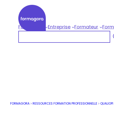
Aller
au
contenu
Formagora
Entreprise
Formateur
Form
Formagora
Rechercher
Organisme de formation professionnelle |
FORMAGORA
RESSOURCES FORMATION PROFESSIONNELLE
QUALIOPI
>
>