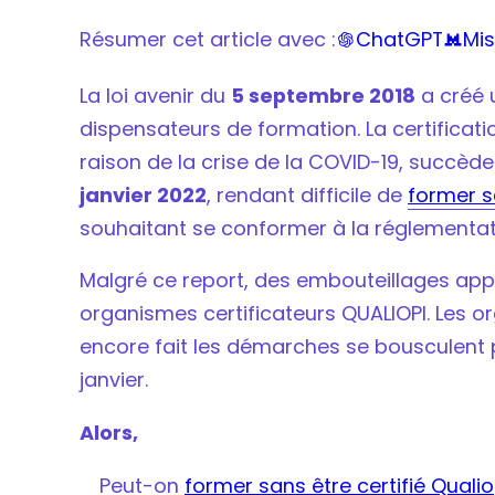
Et sans QUALIOPI comment faire pour pérenn
Résumer cet article avec :
ChatGPT
Mis


EN CONCLUSION, comment faire sans Qualio
La loi avenir du
5 septembre 2018
a créé u
dispensateurs de formation. La certificati
raison de la crise de la COVID-19, succède
janvier 2022
, rendant difficile de
former s
souhaitant se conformer à la réglementat
Malgré ce report, des embouteillages app
organismes certificateurs QUALIOPI. Les 
encore fait les démarches se bousculent p
janvier.
Alors,
Peut-on
former sans être certifié Qualio