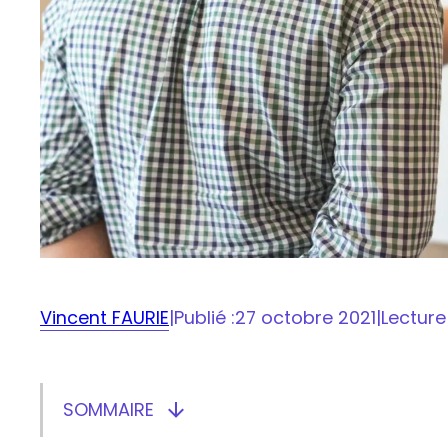
Vincent FAURIE
|
Publié :
27 octobre 2021
|
Lecture
SOMMAIRE

Afficher/masquer le sommaire
Qualiopi en clair