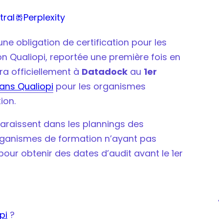
iser votre activité en 2022 ?
tral
Perplexity

pi en 2022 ?
ne obligation de certification pour les
on Qualiopi, reportée une première fois en
ra officiellement à
Datadock
au
1er
ans Qualiopi
pour les organismes
ion.
araissent dans les plannings des
organismes de formation n’ayant pas
our obtenir des dates d’audit avant le 1er
pi
?