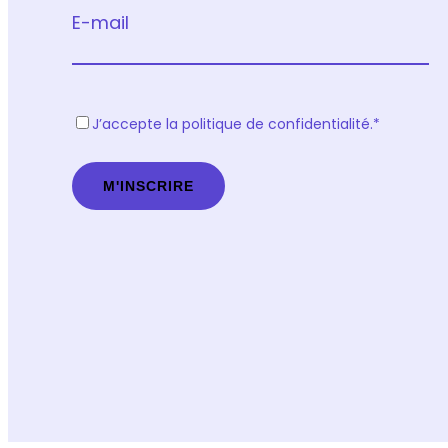
E-mail
R
J’accepte la politique de confidentialité.
*
G
P
D
*