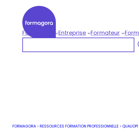
Aller
au
contenu
Formagora
Entreprise
Formateur
Form
Formagora
Rechercher
Organisme de formation professionnelle |
FORMAGORA
RESSOURCES FORMATION PROFESSIONNELLE
QUALIOPI
>
>