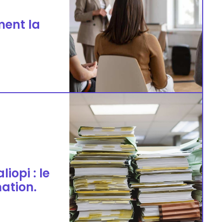
ment la
iopi : le
ation.