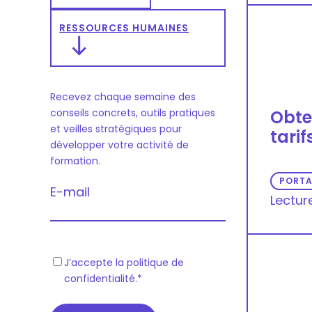
RESSOURCES HUMAINES
Recevez chaque semaine des
conseils concrets, outils pratiques
Obten
et veilles stratégiques pour
tarif
développer votre activité de
formation.
PORTA
E-mail
Lectur
R
J’accepte la politique de
confidentialité.
*
G
P