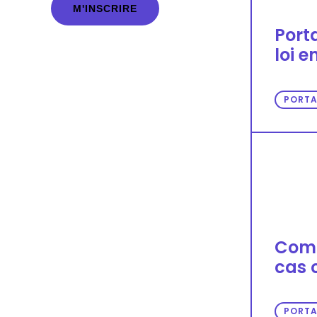
D
Porta
*
loi e
PORTA
Comme
cas 
PORTA