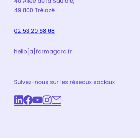
40 Allée de la Saulaie,
49 800 Trélazé
02 53 20 68 68
hello[a]formagora.fr
Suivez-nous sur les réseaux sociaux
LinkedIn
Facebook
Youtube
Instagram
Email