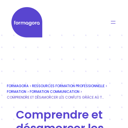
Aller
au
contenu
Formagora
Organisme de formation professionnelle | Portage
FORMAGORA
RESSOURCES FORMATION PROFESSIONNELLE
>
>
FORMATION
FORMATION COMMUNICATION
>
>
COMPRENDRE ET DÉSAMORCER LES CONFLITS GRÂCE AU TRIANGLE DE KARPMAN
Comprendre et