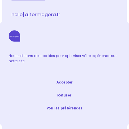
hello[a]formagora.fr
Suivez-nous sur les réseaux sociaux
LinkedIn
Facebook
Youtube
Instagram
Email
Nous utilisons des cookies pour optimiser vôtre expérience sur
notre site
Informations
Catalogue de formation
Accepter
Contact
Extranet formateur
Refuser
Mentions légales & Condidentialité
Voir les préférences
Politique de confidentialité
Plan du site