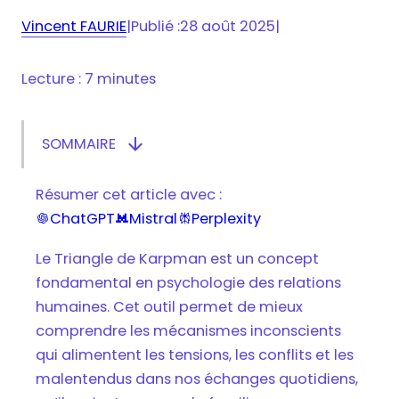
Vincent FAURIE
|
Publié :
28 août 2025
|
Lecture : 7 minutes

SOMMAIRE
Afficher/masquer le sommaire
Les trois rôles du Triangle de Karpman
Résumer cet article avec :
Un cercle vicieux qui alimente le conflit
ChatGPT
Mistral
Perplexity



Les origines inconscientes de ces postures
Le Triangle de Karpman est un concept
Les conséquences sur les relations et la santé
fondamental en psychologie des relations
mentale
humaines. Cet outil permet de mieux
Les clés pour sortir du Triangle de Karpman
comprendre les mécanismes inconscients
Vers des relations plus authentiques et
qui alimentent les tensions, les conflits et les
équilibrées
malentendus dans nos échanges quotidiens,
Tout savoir sur le Triangle de Karpman