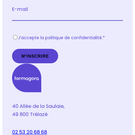
E-mail
R
J’accepte la politique de confidentialité.
*
G
P
D
*
40 Allée de la Saulaie,
49 800 Trélazé
02 53 20 68 68