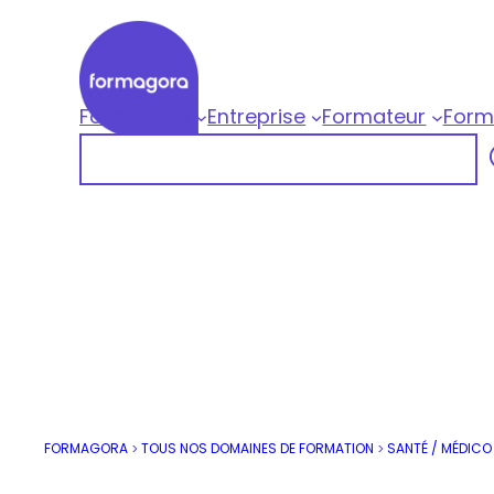
Aller
au
contenu
Formagora
Entreprise
Formateur
Form
Formagora
Rechercher
Organisme de formation professionnelle |
FORMAGORA
TOUS NOS DOMAINES DE FORMATION
SANTÉ / MÉDICO
>
>