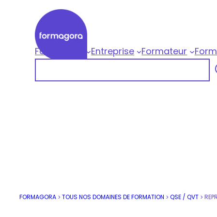
Aller
au
contenu
Formagora
Entreprise
Formateur
Form
Formagora
Rechercher
Organisme de formation professionnelle |
FORMAGORA
TOUS NOS DOMAINES DE FORMATION
QSE / QVT
REPR
>
>
>