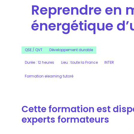
Reprendre en m
énergétique d’u
QSE / QVT
Développement durable
Durée : 12 heures
Lieu : toute la France
INTER
Formation elearning tutoré
Cette formation est dis
experts formateurs