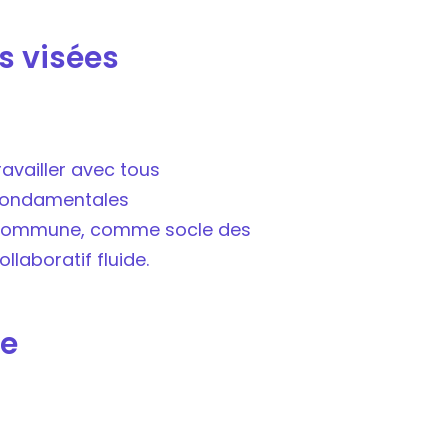
s visées
availler avec tous
 fondamentales
n commune, comme socle des
llaboratif fluide.
e