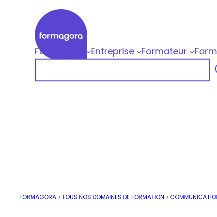
Aller
au
contenu
Formagora
Entreprise
Formateur
Form
Formagora
Rechercher
Organisme de formation professionnelle |
FORMAGORA
TOUS NOS DOMAINES DE FORMATION
COMMUNICATIO
>
>