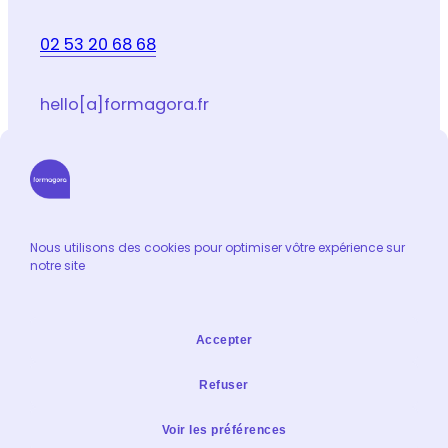
02 53 20 68 68
hello[a]formagora.fr
Suivez-nous sur les réseaux sociaux
LinkedIn
Facebook
Youtube
Instagram
Email
Nous utilisons des cookies pour optimiser vôtre expérience sur
notre site
Informations
Catalogue de formation
Accepter
Contact
Extranet formateur
Refuser
Mentions légales & Condidentialité
Voir les préférences
Politique de confidentialité