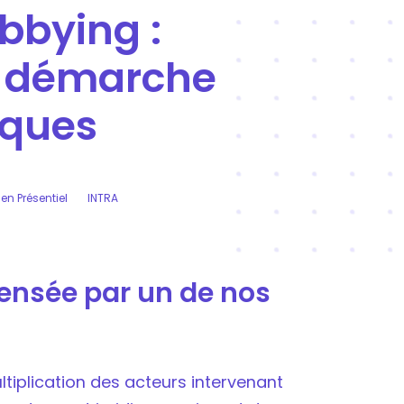
bbying :
e démarche
iques
en Présentiel
INTRA
pensée par un de nos
iplication des acteurs intervenant