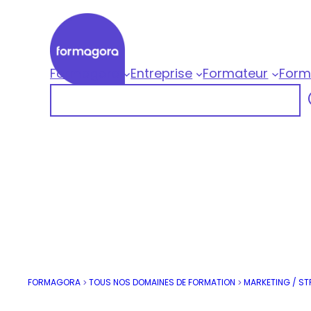
Aller
au
contenu
Formagora
Entreprise
Formateur
Form
Formagora
Rechercher
Organisme de formation professionnelle |
FORMAGORA
TOUS NOS DOMAINES DE FORMATION
MARKETING / ST
>
>