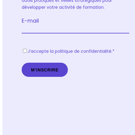
outils pratiques et veilles stratégiques pour
développer votre activité de formation.
E-mail
R
J’accepte la politique de confidentialité.
*
G
P
D
*