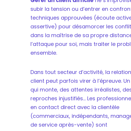
Gérer un client difficile
ne s’improvise
Comment fixer des limites claires sans fragil
subir la tension ou d’entrer en confron
FAQ : Gérer les clients difficiles
techniques approuvées (écoute activ
assertive) pour désamorcer les conflits
dans la maîtrise de sa propre distanc
l’attaque pour soi, mais traiter le p
ensemble.
Dans tout secteur d’activité, la relatio
client peut parfois virer à l’épreuve. Un
qui monte, des attentes irréalistes, de
reproches injustifiés… Les professionne
en contact direct avec la clientèle
(commerciaux, indépendants, manag
de service après-vente) sont