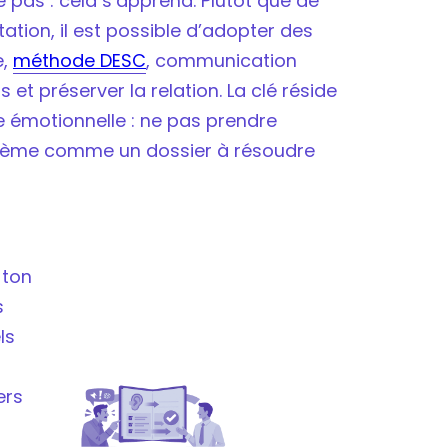
 pas : cela s’apprend. Plutôt que de
iser la relation ?
tation, il est possible d’adopter des
e,
méthode DESC
, communication
 et préserver la relation. La clé réside
e émotionnelle : ne pas prendre
roblème comme un dossier à résoudre
n
 ton
s
ls
ers