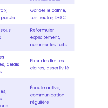
oix,
Garder le calme,
 parole
ton neutre, DESC
, sous-
Reformuler
s
explicitement,
nommer les faits
es
Fixer des limites
es, délais
claires, assertivité
s
s
Écoute active,
es,
communication
e
régulière
ance