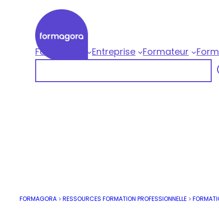
Aller
au
contenu
Formagora
Entreprise
Formateur
Form
Formagora
Rechercher
Organisme de formation professionnelle |
FORMAGORA
RESSOURCES FORMATION PROFESSIONNELLE
FORMATI
>
>