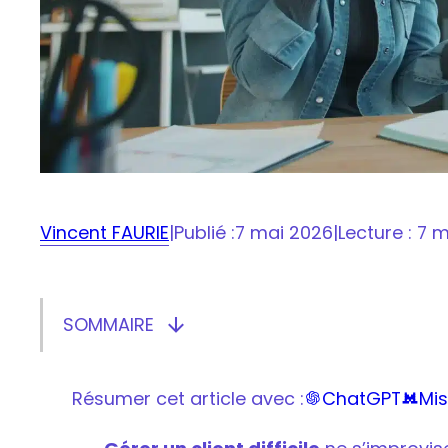
Vincent FAURIE
|
Publié :
7 mai 2026
|
Lecture : 7 
SOMMAIRE

Afficher/masquer le sommaire
Pourquoi certains clients deviennent-ils diff
Comment désamorcer une situation tendue
Résumer cet article avec :
ChatGPT
Mis


Comment utiliser la méthode DESC pour co