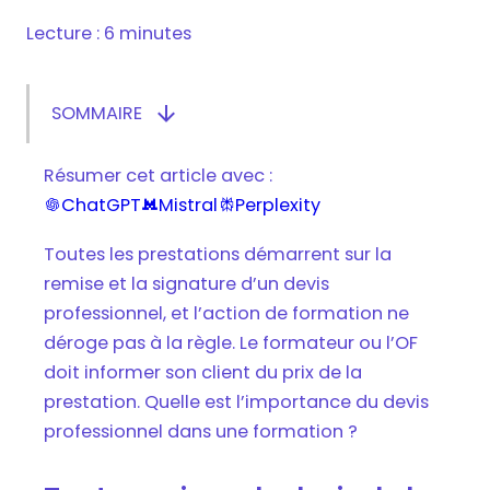
Lecture : 6 minutes

SOMMAIRE
Afficher/masquer le sommaire
Tout savoir sur le devis de la formation
Résumer cet article avec :
professionnelle
ChatGPT
Mistral
Perplexity



L’importance d'établir un devis dans la
formation professionnelle
Toutes les prestations démarrent sur la
Le contenu d’un devis de formation
remise et la signature d’un devis
professionnelle
professionnel, et l’action de formation ne
déroge pas à la règle. Le formateur ou l’OF
Tout savoir sur le devis de la formation
doit informer son client du prix de la
professionnelle
prestation. Quelle est l’importance du devis
professionnel dans une formation ?