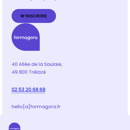
G
P
D
*
40 Allée de la Saulaie,
49 800 Trélazé
02 53 20 68 68
hello[a]formagora.fr
Suivez-nous sur les réseaux sociaux