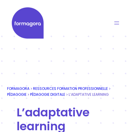
Aller
au
contenu
Formagora
Organisme de formation professionnelle | Portage
FORMAGORA
RESSOURCES FORMATION PROFESSIONNELLE
>
>
PÉDAGOGIE
PÉDAGOGIE DIGITALE
L’ADAPTATIVE LEARNING
>
>
L’adaptative
learning