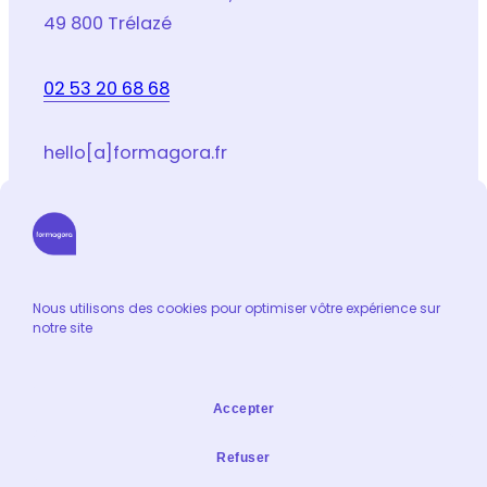
49 800 Trélazé
02 53 20 68 68
hello[a]formagora.fr
Suivez-nous sur les réseaux sociaux
LinkedIn
Facebook
Youtube
Instagram
Email
Nous utilisons des cookies pour optimiser vôtre expérience sur
notre site
Informations
Catalogue de formation
Accepter
Contact
Extranet formateur
Refuser