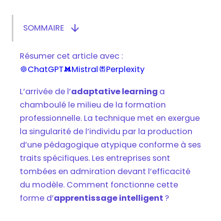

SOMMAIRE
Afficher/masquer le sommaire
Lever le voile sur l’adaptative learning
Résumer cet article avec :
Quels sont les points forts de l’adaptative
ChatGPT
Mistral
Perplexity



learning ?
Comment intégrer l’adaptative learning
L’arrivée de l’
adaptative learning
a
dans une formation professionnelle ?
chamboulé le milieu de la formation
professionnelle. La technique met en exergue
Tout savoir sur l'adaptative learning
la singularité de l’individu par la production
d’une pédagogique atypique conforme à ses
traits spécifiques. Les entreprises sont
tombées en admiration devant l’efficacité
du modèle. Comment fonctionne cette
forme d’
apprentissage intelligent
?