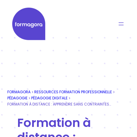
Aller
au
contenu
Formagora
Organisme de formation professionnelle | Portage
FORMAGORA
RESSOURCES FORMATION PROFESSIONNELLE
>
>
PÉDAGOGIE
PÉDAGOGIE DIGITALE
>
>
FORMATION À DISTANCE : APPRENDRE SANS CONTRAINTES GÉOGRAPHIQUES
Formation à