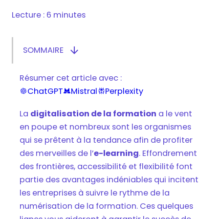
Lecture : 6 minutes

SOMMAIRE
Afficher/masquer le sommaire
Comment fonctionne la formation à
Résumer cet article avec :
distance ?
ChatGPT
Mistral
Perplexity



Quels outils utiliser dans une formation à
distance ?
La
digitalisation de la formation
a le vent
Quelles sont les bonnes pratiques pour
en poupe et nombreux sont les organismes
élaborer une formation à distance ?
qui se prêtent à la tendance afin de profiter
des merveilles de l’
e-learning
. Effondrement
FAQ – Formation à distance
des frontières, accessibilité et flexibilité font
partie des avantages indéniables qui incitent
les entreprises à suivre le rythme de la
numérisation de la formation. Ces quelques