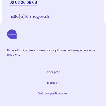
02 53 20 68 68
hello[a]formagora.fr
Suivez-nous sur les réseaux sociaux
LinkedIn
Facebook
Youtube
Instagram
Email
Nous utilisons des cookies pour optimiser vôtre expérience sur
notre site
Informations
Catalogue de formation
Accepter
Contact
Extranet formateur
Refuser
Mentions légales & Condidentialité
Voir les préférences
Politique de confidentialité
Plan du site