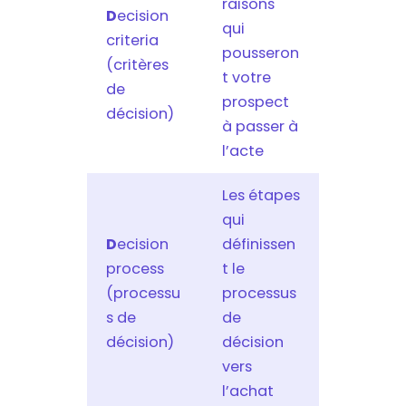
raisons
D
ecision
qui
criteria
pousseron
(critères
t votre
de
prospect
décision)
à passer à
l’acte
Les étapes
qui
D
ecision
définissen
process
t le
(processu
processus
s de
de
décision)
décision
vers
l’achat