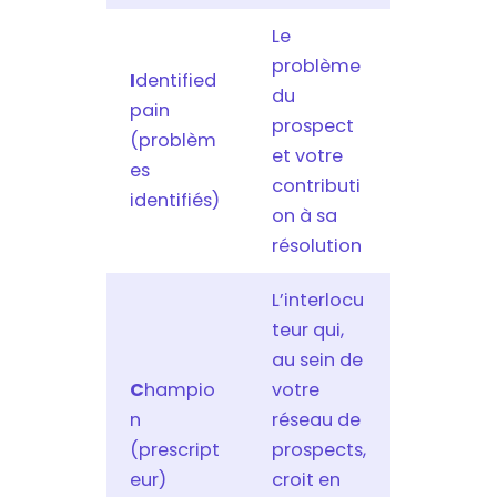
Le
problème
I
dentified
du
pain
prospect
(problèm
et votre
es
contributi
identifiés)
on à sa
résolution
L’interlocu
teur qui,
au sein de
C
hampio
votre
n
réseau de
(prescript
prospects,
eur)
croit en