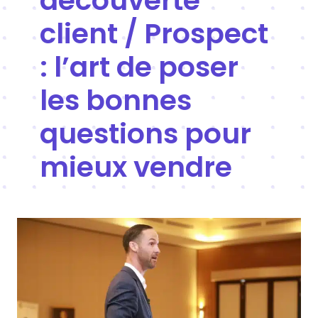
découverte
client / Prospect
: l’art de poser
les bonnes
questions pour
mieux vendre