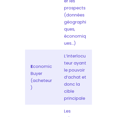
er les
prospects
(données
géographi
ques,
économiq
ues…)
L’interlocu
teur ayant
E
conomic
le pouvoir
Buyer
d’achat et
(acheteur
donc la
)
cible
principale
Les