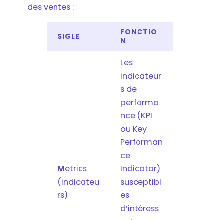
des ventes :
FONCTIO
SIGLE
N
Les
indicateur
s de
performa
nce (KPI
ou Key
Performan
ce
M
etrics
Indicator)
(indicateu
susceptibl
rs)
es
d’intéress