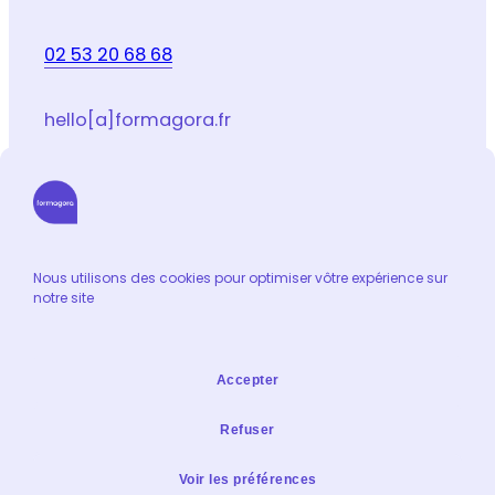
02 53 20 68 68
hello[a]formagora.fr
Suivez-nous sur les réseaux sociaux
LinkedIn
Facebook
Youtube
Instagram
Email
Nous utilisons des cookies pour optimiser vôtre expérience sur
notre site
Informations
Catalogue de formation
Accepter
Contact
Extranet formateur
Refuser
Mentions légales & Condidentialité
Voir les préférences
Politique de confidentialité