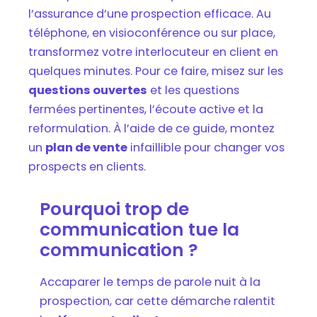
Comment inciter un prospect à prendre sa
l’assurance d’une prospection efficace. Au
décision ?
téléphone, en visioconférence ou sur place,
transformez votre interlocuteur en client en
Comment maîtriser la prospection orale ?
quelques minutes. Pour ce faire, misez sur les
Tout comprendre pour réussir sa découverte
questions ouvertes
et les questions
client et améliorer ses ventes
fermées pertinentes, l’écoute active et la
reformulation. À l’aide de ce guide, montez
un
plan de vente
infaillible pour changer vos
prospects en clients.
Pourquoi trop de
communication tue la
communication ?
Accaparer le temps de parole nuit à la
prospection, car cette démarche ralentit