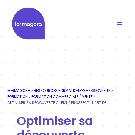
Aller
au
contenu
Formagora
Organisme de formation professionnelle | Portage
FORMAGORA
RESSOURCES FORMATION PROFESSIONNELLE
>
>
FORMATION
FORMATION COMMERCIALE / VENTE
>
>
OPTIMISER SA DÉCOUVERTE CLIENT / PROSPECT : L’ART DE POSER LES BONNES QUESTIONS POUR MIEUX VENDRE
Optimiser sa