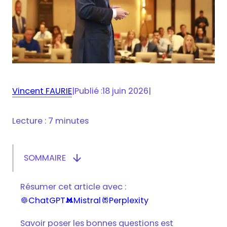
Vincent FAURIE
|
Publié :
18 juin 2026
|
Lecture : 7 minutes

SOMMAIRE
Afficher/masquer le sommaire
Pourquoi trop de communication tue la
Résumer cet article avec :
communication ?
ChatGPT
Mistral
Perplexity



Comment structurer un plan de découverte
client ?
Savoir poser les bonnes questions est