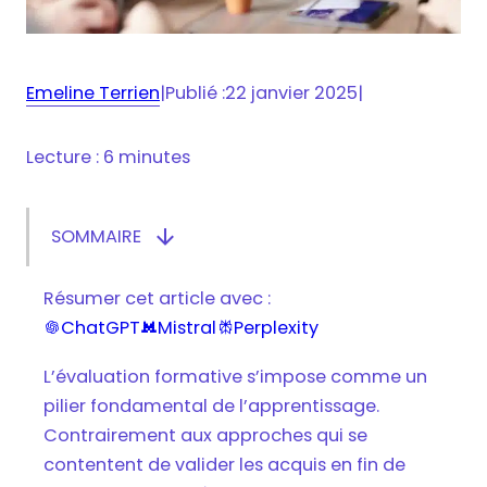
Emeline Terrien
|
Publié :
22 janvier 2025
|
Lecture : 6 minutes

SOMMAIRE
Afficher/masquer le sommaire
Qu’est-ce que l’évaluation formative ?
Résumer cet article avec :
Pourquoi adopter l’évaluation formative ?
ChatGPT
Mistral
Perplexity



Comment intégrer l’évaluation formative
dans vos pratiques pédagogiques ?
L’évaluation formative s’impose comme un
pilier fondamental de l’apprentissage.
Les défis et bonnes pratiques
Contrairement aux approches qui se
Tout savoir sur l'évaluation formative
contentent de valider les acquis en fin de