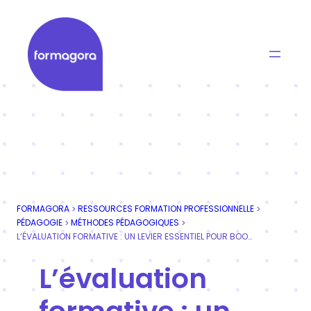
Aller
au
contenu
Formagora
Organisme de formation professionnelle | Portage
FORMAGORA
RESSOURCES FORMATION PROFESSIONNELLE
>
>
PÉDAGOGIE
MÉTHODES PÉDAGOGIQUES
>
>
L’ÉVALUATION FORMATIVE : UN LEVIER ESSENTIEL POUR BOOSTER L’APPRENTISSAGE
L’évaluation