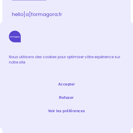
hello[a]formagora.fr
Suivez-nous sur les réseaux sociaux
LinkedIn
Facebook
Youtube
Instagram
Email
Nous utilisons des cookies pour optimiser vôtre expérience sur
notre site
Informations
Catalogue de formation
Accepter
Contact
Extranet formateur
Refuser
Mentions légales & Condidentialité
Voir les préférences
Politique de confidentialité
Plan du site