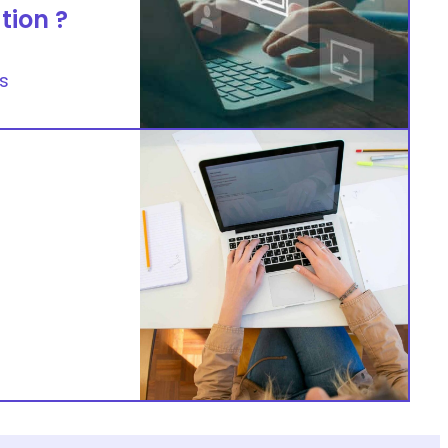
tion ?
s