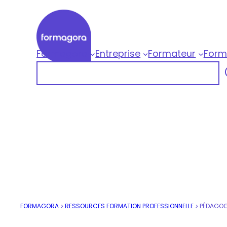
Aller
au
contenu
Formagora
Entreprise
Formateur
Form
Formagora
Rechercher
Organisme de formation professionnelle |
FORMAGORA
RESSOURCES FORMATION PROFESSIONNELLE
PÉDAGOG
>
>