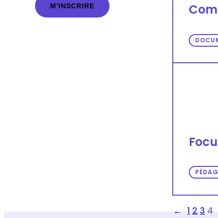
Comm
D
*
DOCU
Focu
PÉDAG
←
1
2
3
4