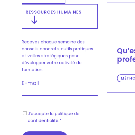
RESSOURCES HUMAINES
Recevez chaque semaine des
conseils concrets, outils pratiques
Qu’e
et veilles stratégiques pour
prof
développer votre activité de
formation.
MÉTHO
E-mail
R
J’accepte la politique de
confidentialité.
*
G
P