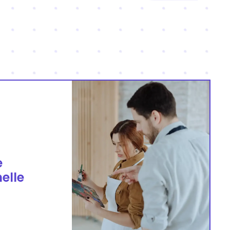
e
elle