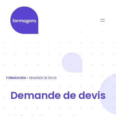
Aller
au
contenu
Formagora
Organisme de formation professionnelle | Portage
FORMAGORA
DEMANDE DE DEVIS
>
Demande de devis