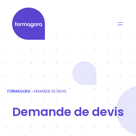
Aller
au
contenu
Formagora
Organisme de formation professionnelle | Portage
FORMAGORA
DEMANDE DE DEVIS
>
Demande de devis