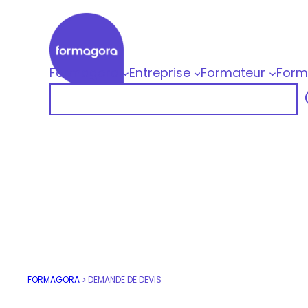
Aller
au
contenu
Formagora
Entreprise
Formateur
Form
Formagora
Rechercher
Organisme de formation professionnelle |
FORMAGORA
DEMANDE DE DEVIS
>