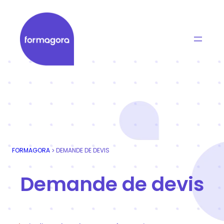
Aller
au
contenu
Formagora
Organisme de formation professionnelle | Portage
FORMAGORA
DEMANDE DE DEVIS
>
Demande de devis