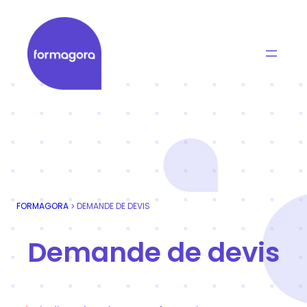
Aller
au
contenu
Formagora
Organisme de formation professionnelle | Portage
FORMAGORA
DEMANDE DE DEVIS
>
Demande de devis