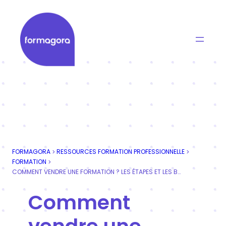
Aller
au
contenu
Formagora
Organisme de formation professionnelle | Portage
FORMAGORA
RESSOURCES FORMATION PROFESSIONNELLE
>
>
FORMATION
>
COMMENT VENDRE UNE FORMATION ? LES ÉTAPES ET LES BONNES PRATIQUES
Comment