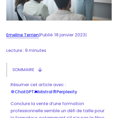
Emeline Terrien
|
Publié :
18 janvier 2023
|
Lecture : 9 minutes

SOMMAIRE
Afficher/masquer le sommaire
Quelles sont les différentes étapes de la
Résumer cet article avec :
vente de formation ?
ChatGPT
Mistral
Perplexity



Connaître votre cible sur le bout des doigts
Affirmer votre présence en ligne
Conclure la vente d’une formation
professionnelle semble un défi de taille pour
Développer et entretenir votre réseau
le formateur, notamment s’il n’a pas la fibre