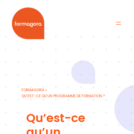
Aller
au
contenu
Formagora
Organisme de formation professionnelle | Portage
FORMAGORA
>
QU’EST-CE QU’UN PROGRAMME DE FORMATION ?
Qu’est-ce
qu’un