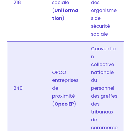
218
sociale
des
(
Uniforma
organisme
tion
)
s de
sécurité
sociale
Conventio
n
collective
OPCO
nationale
entreprises
du
240
de
personnel
proximité
des greffes
(
Opco EP
)
des
tribunaux
de
commerce