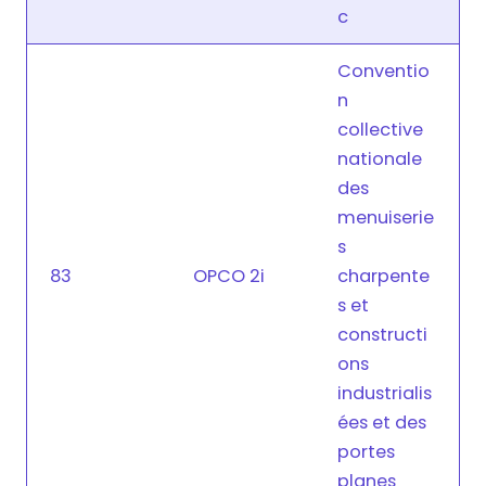
c
Conventio
n
collective
nationale
des
menuiserie
s
83
OPCO 2i
charpente
s et
constructi
ons
industrialis
ées et des
portes
planes