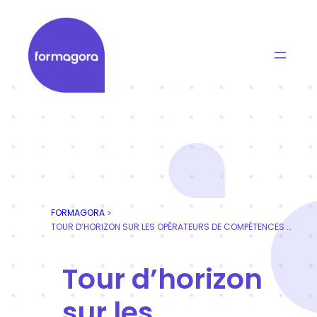
Aller
au
contenu
Formagora
Organisme de formation professionnelle | Portage
FORMAGORA
>
TOUR D’HORIZON SUR LES OPÉRATEURS DE COMPÉTENCES (OPCO)
Tour d’horizon
sur les