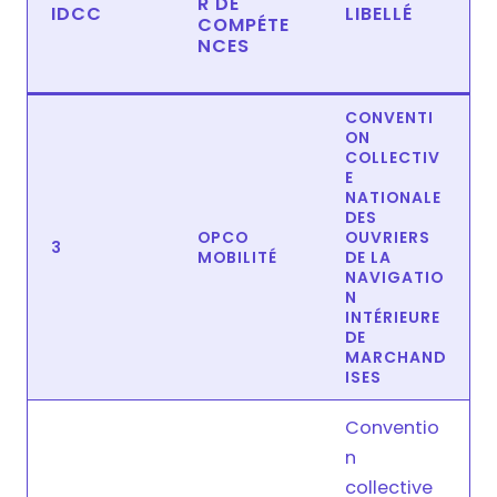
R DE
IDCC
LIBELLÉ
COMPÉTE
NCES
CONVENTI
ON
COLLECTIV
E
NATIONALE
DES
OPCO
OUVRIERS
3
MOBILITÉ
DE LA
NAVIGATIO
N
INTÉRIEURE
DE
MARCHAND
ISES
Conventio
n
collective