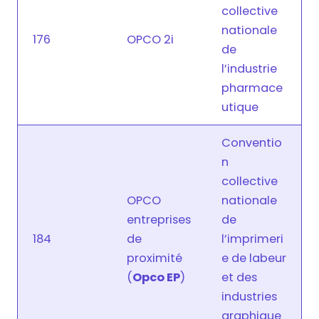
collective
nationale
176
OPCO 2i
de
l’industrie
pharmace
utique
Conventio
n
collective
OPCO
nationale
entreprises
de
184
de
l’imprimeri
proximité
e de labeur
(
Opco EP
)
et des
industries
graphique