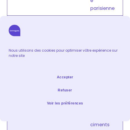
e
parisienne
Conventio
n
collective
nationale
Nous utilisons des cookies pour optimiser vôtre expérience sur
du
notre site
personnel
ingénieurs
363
OPCO 2i
et cadres
Accepter
de
Refuser
l’industrie
de la
Voir les préférences
fabrication
des
ciments