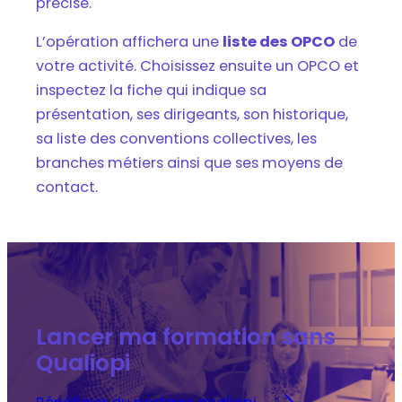
précise.
L’opération affichera une
liste des OPCO
de
votre activité. Choisissez ensuite un OPCO et
inspectez la fiche qui indique sa
présentation, ses dirigeants, son historique,
sa liste des conventions collectives, les
branches métiers ainsi que ses moyens de
contact.
Lancer ma formation sans
Qualiopi